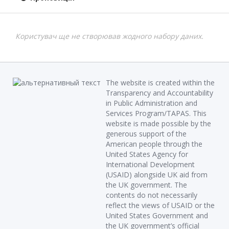
Користувач ще не створював жодного набору даних.
The website is created within the
Transparency and Accountability
in Public Administration and
Services Program/TAPAS. This
website is made possible by the
generous support of the
American people through the
United States Agency for
International Development
(USAID) alongside UK aid from
the UK government. The
contents do not necessarily
reflect the views of USAID or the
United States Government and
the UK government’s official