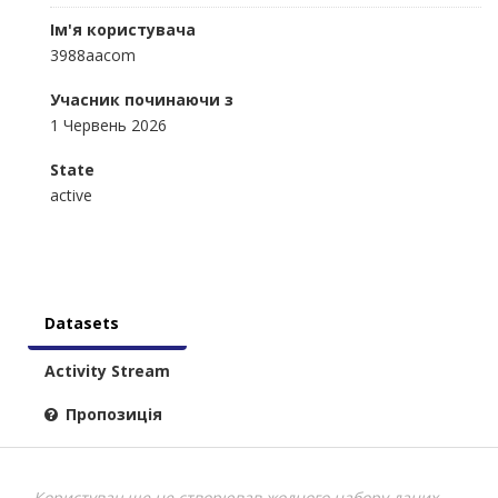
Ім'я користувача
3988aacom
Учасник починаючи з
1 Червень 2026
State
active
Datasets
Activity Stream
Пропозиція
Користувач ще не створював жодного набору даних.