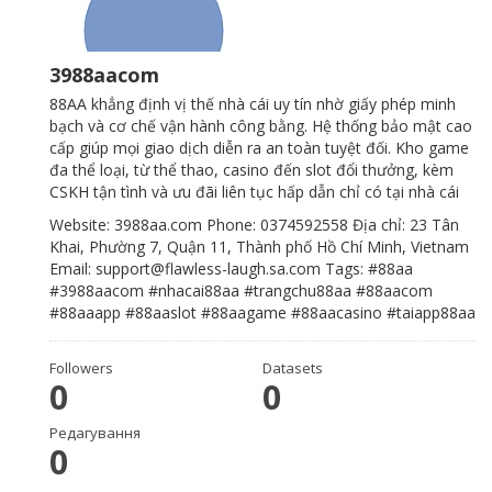
3988aacom
88AA
khẳng định vị thế nhà cái uy tín nhờ giấy phép minh
bạch và cơ chế vận hành công bằng. Hệ thống bảo mật cao
cấp giúp mọi giao dịch diễn ra an toàn tuyệt đối. Kho game
đa thể loại, từ thể thao, casino đến slot đổi thưởng, kèm
CSKH tận tình và ưu đãi liên tục hấp dẫn chỉ có tại nhà cái
Website:
3988aa.com
Phone: 0374592558 Địa chỉ: 23 Tân
Khai, Phường 7, Quận 11, Thành phố Hồ Chí Minh, Vietnam
Email: support@flawless-laugh.sa.com Tags: #88aa
#3988aacom #nhacai88aa #trangchu88aa #88aacom
#88aaapp #88aaslot #88aagame #88aacasino #taiapp88aa
Followers
Datasets
0
0
Редагування
0