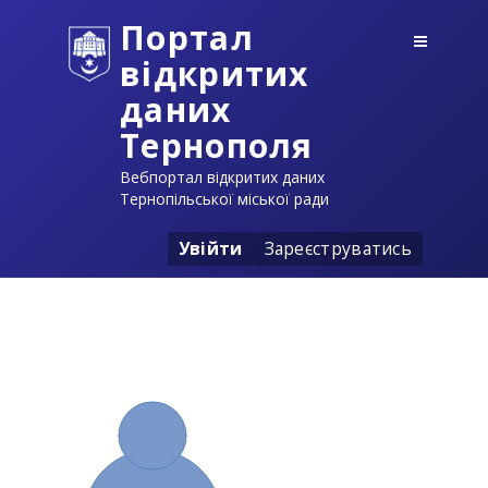
Портал
відкритих
даних
Тернополя
Вебпортал відкритих даних
Тернопільської міської ради
Увійти
Зареєструватись