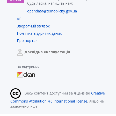
будь ласка, напишіть нам:
opendata@ternopilcity.gov.ua
API
Зворотний зв'язок
Політика відкритих даних
Про портал
Дослідна експлуатація
За підтримки
Весь контент доступний за ліцензією
Creative
Commons Attribution 4.0 International license
, якщо не
зазначено інше