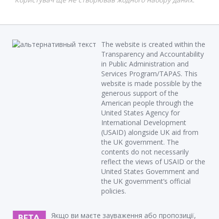
The website is created within the
Transparency and Accountability
in Public Administration and
Services Program/TAPAS. This
website is made possible by the
generous support of the
American people through the
United States Agency for
International Development
(USAID) alongside UK aid from
the UK government. The
contents do not necessarily
reflect the views of USAID or the
United States Government and
the UK government’s official
policies.
Якщо ви маєте зауваження або пропозиції,