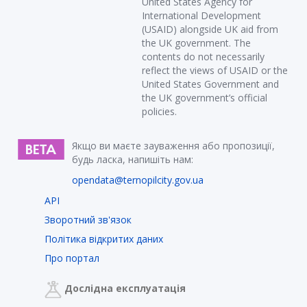
United States Agency for
International Development
(USAID) alongside UK aid from
the UK government. The
contents do not necessarily
reflect the views of USAID or the
United States Government and
the UK government’s official
policies.
Якщо ви маєте зауваження або пропозиції,
будь ласка, напишіть нам:
opendata@ternopilcity.gov.ua
API
Зворотний зв'язок
Політика відкритих даних
Про портал
Дослідна експлуатація