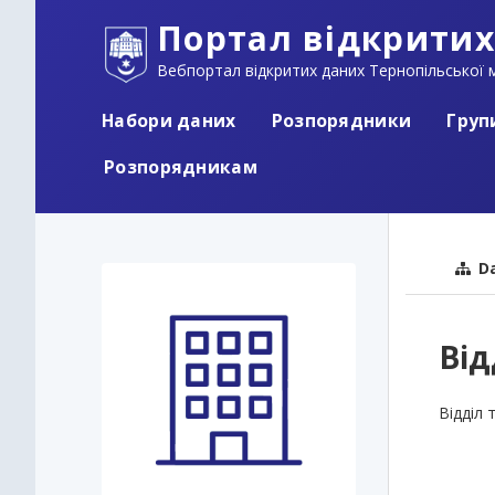
Портал відкритих
Вебпортал відкритих даних Тернопільської м
Набори даних
Розпорядники
Груп
Розпорядникам
Da
Від
Відділ 