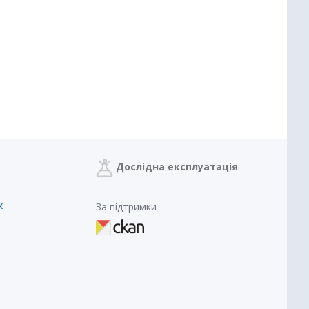
Дослідна експлуатація
х
За підтримки