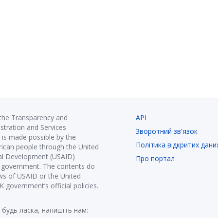
 the Transparency and
API
istration and Services
Зворотний зв'язок
is made possible by the
Політика відкритих дани
ican people through the United
nal Development (USAID)
Про портал
K government. The contents do
ews of USAID or the United
government’s official policies.
 будь ласка, напишіть нам: