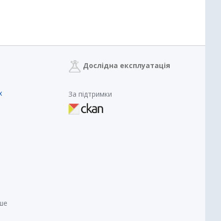
Дослідна експлуатація
х
За підтримки
нше