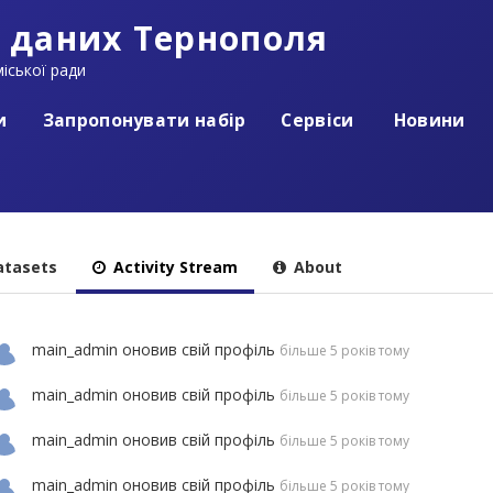
 даних Тернополя
іської ради
и
Запропонувати набір
Сервіси
Новини
tasets
Activity Stream
About
main_admin
оновив свій профіль
більше 5 років тому
main_admin
оновив свій профіль
більше 5 років тому
main_admin
оновив свій профіль
більше 5 років тому
main_admin
оновив свій профіль
більше 5 років тому