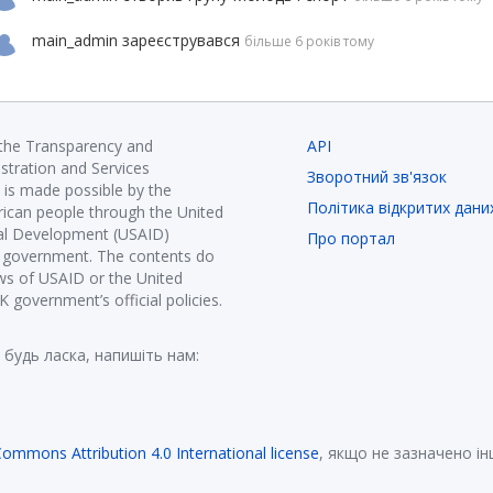
main_admin
зареєструвався
більше 6 років тому
 the Transparency and
API
istration and Services
Зворотний зв'язок
is made possible by the
Політика відкритих дани
ican people through the United
nal Development (USAID)
Про портал
K government. The contents do
ews of USAID or the United
government’s official policies.
 будь ласка, напишіть нам:
Commons Attribution 4.0 International license
, якщо не зазначено і