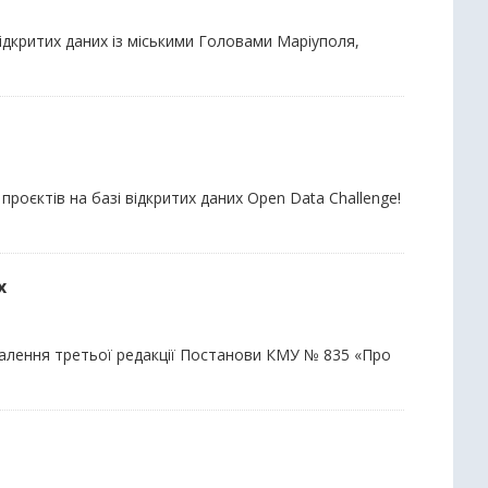
ідкритих даних із міськими Головами Маріуполя,
проєктів на базі відкритих даних Open Data Challenge!
х
валення третьої редакції Постанови КМУ № 835 «Про