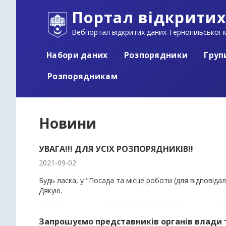
Портал відкритих
Вебпортал відкритих даних Тернопільської м
Набори даних
Розпорядники
Груп
Розпорядникам
Новини
УВАГА!!! ДЛЯ УСІХ РОЗПОРЯДНИКІВ!!
2021-09-02
Будь ласка, у "Посада та місце роботи (для відповіда
Дякую.
Запрошуємо представників органів влади 