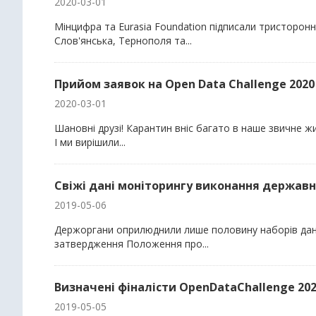
2020-03-01
Мінцифра та Eurasia Foundation підписали тристоронн
Слов'янська, Тернополя та...
Прийом заявок на Open Data Challenge 202
2020-03-01
Шановні друзі! Карантин вніс багато в наше звичне жи
І ми вирішили...
Свіжі дані моніторингу виконання держав
2019-05-06
Держоргани оприлюднили лише половину наборів дани
затвердження Положення про...
Визначені фіналісти OpenDataChallenge 202
2019-05-05