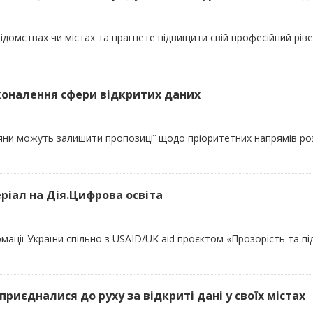
домствах чи містах та прагнете підвищити свій професійний ріве
коналення сфери відкритих даних
дяни можуть залишити пропозиції щодо пріоритетних напрямів роз
серіал на Дія.Цифрова освіта
ації України спільно з USAID/UK aid проєктом «Прозорість та під
приєдналися до руху за відкриті дані у своїх містах