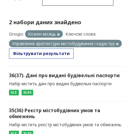
2 набори даних знайдено
Groups:
Кожен місяць
Ключові слова:
Управління архітектури містобудування і кадастру
Фільтрувати результати
36(37). Дані про видані будівельні паспорти
Набір містить дані про видані будівельні паспорти
XLS
XLSX
35(36) Реєстр містобудівних умов та
обмежень
Набір містить реєстр містобудівних умов та обмежень
XLS
XLSX