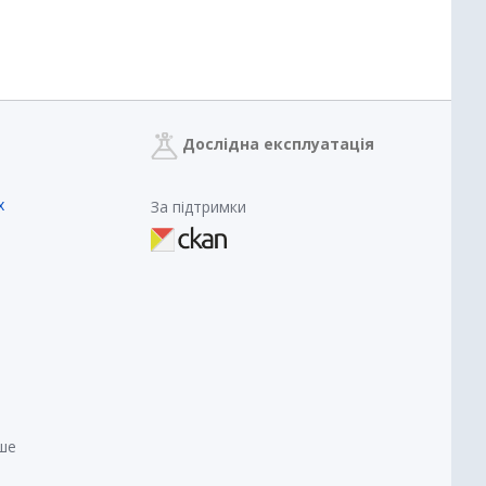
Дослідна експлуатація
х
За підтримки
нше