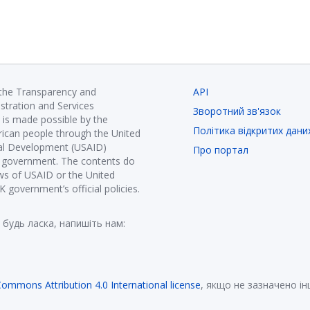
 the Transparency and
API
istration and Services
Зворотний зв'язок
is made possible by the
Політика відкритих дани
ican people through the United
nal Development (USAID)
Про портал
K government. The contents do
ews of USAID or the United
government’s official policies.
 будь ласка, напишіть нам:
Commons Attribution 4.0 International license
, якщо не зазначено і