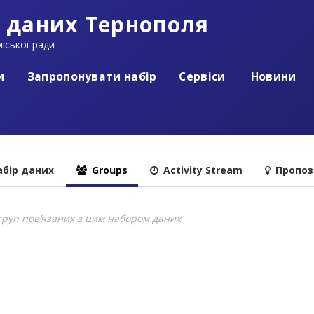
 даних Тернополя
іської ради
и
Запропонувати набір
Сервіси
Новини
бір даних
Groups
Activity Stream
Пропоз
груп пов’язаних з цим набором даних