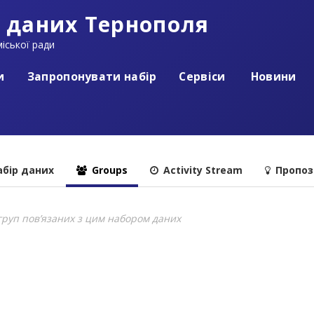
 даних Тернополя
іської ради
и
Запропонувати набір
Сервіси
Новини
бір даних
Groups
Activity Stream
Пропоз
груп пов’язаних з цим набором даних