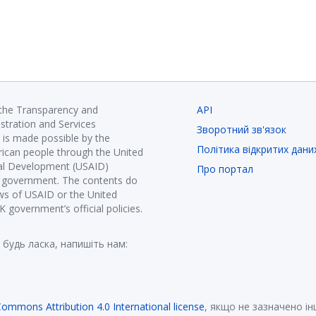
 the Transparency and
API
istration and Services
Зворотний зв'язок
is made possible by the
Політика відкритих дани
ican people through the United
nal Development (USAID)
Про портал
K government. The contents do
ews of USAID or the United
government’s official policies.
 будь ласка, напишіть нам:
Commons Attribution 4.0 International license
, якщо не зазначено і