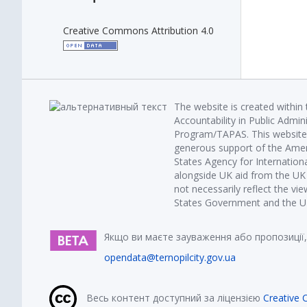
Creative Commons Attribution 4.0
The website is created within
Accountability in Public Admin
Program/TAPAS. This website 
generous support of the Amer
States Agency for Internatio
alongside UK aid from the U
not necessarily reflect the vi
States Government and the UK 
Якщо ви маєте зауваження або пропозиції,
opendata@ternopilcity.gov.ua
Весь контент доступний за ліцензією
Creative 