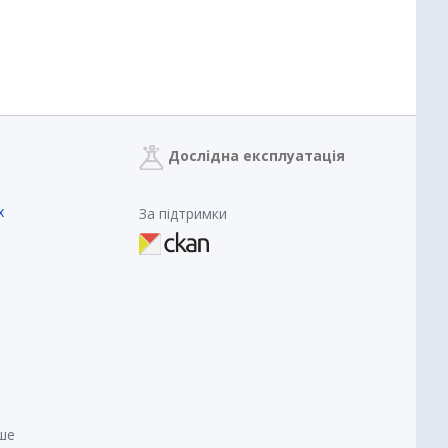
Дослідна експлуатація
х
За підтримки
нше