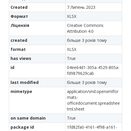
Created
7 Липень 2023
Формат
XLSX
Ліцензія
Creative Commons
Attribution 4.0
created
більше 3 років тому
format
XLSX
has views
True
id
04ee64d1-305a-4529-805a-
fd9879629cab
last modified
більше 3 років тому
mimetype
application/vnd.openxmlfor
mats-
officedocument.spreadshee
tml.sheet
on same domain
True
package id
1fd82fa0-4161-4f98-a161-