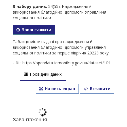
З набору даних:
54(55). Надходження й
використання благодійної допомоги Управління
соціальної політики
Завантажити
Таблиця містить дані про надходження й
використання благодійної допомоги управління
соціальної політики за перше півріччя 20223 року
URL:
https://opendata.ternopilcity.gov.ua/dataset/1fd82fa0-4161-4f98-a161-ddc04c07f860/resource/04ee64d1-305a-4529-805a-fd9879629cab/download/-1-.-2023.xlsx
Провідник даних
На весь екран
Вставити