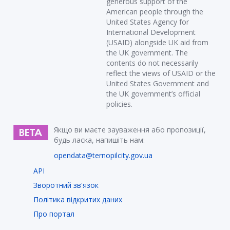
generous support of the
American people through the
United States Agency for
International Development
(USAID) alongside UK aid from
the UK government. The
contents do not necessarily
reflect the views of USAID or the
United States Government and
the UK government’s official
policies.
Якщо ви маєте зауваження або пропозиції,
будь ласка, напишіть нам:
opendata@ternopilcity.gov.ua
API
Зворотний зв'язок
Політика відкритих даних
Про портал