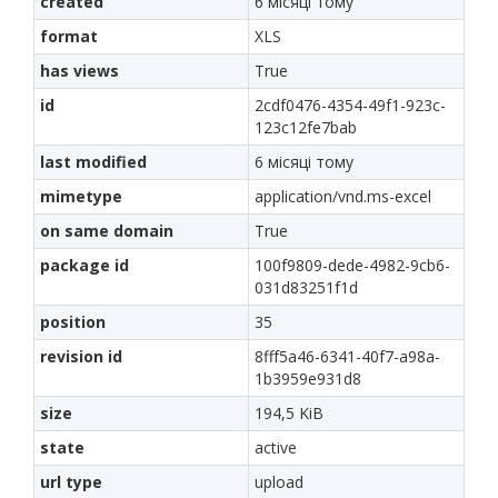
created
6 місяці тому
format
XLS
has views
True
id
2cdf0476-4354-49f1-923c-
123c12fe7bab
last modified
6 місяці тому
mimetype
application/vnd.ms-excel
on same domain
True
package id
100f9809-dede-4982-9cb6-
031d83251f1d
position
35
revision id
8fff5a46-6341-40f7-a98a-
1b3959e931d8
size
194,5 KiB
state
active
url type
upload