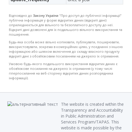
Відповідно до
Закону України
"Про доступ до публічної інформації”
публічна інформація у формі відкритих даних (відкриті дані)
оприлюднюється для вільного та безоплатного доступу до неї.
Відкриті дані дозволені для їх подальшого вільного використання та
поширення.
Будь-яка особа може вільно копіювати, публікувати, поширювати,
використовувати, зокрема в комерційних цілях, у поєднанні з іншою
інформацією або шляхом включення до складу власного продукту
відкриті дані з обов’язковим посиланням на джерело їх отримання.
Умовою будь-якого подальшого використання відкритих даних є
обов’язкове посилання на джерело їх отримання (у тому числі
гіперпосилання на веб-сторінку відкритих даних розпорядника
інформації).
The website is created within the
Transparency and Accountability
in Public Administration and
Services Program/TAPAS. This
website is made possible by the