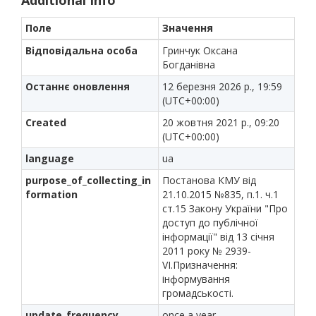
Additional Info
Поле
Значення
Відповідальна особа
Гринчук Оксана
Богданівна
Останнє оновлення
12 березня 2026 р., 19:59
(UTC+00:00)
Created
20 жовтня 2021 р., 09:20
(UTC+00:00)
language
ua
purpose_of_collecting_in
Постанова КМУ від
formation
21.10.2015 №835, п.1. ч.1
ст.15 Закону України "Про
доступ до публічної
інформації" від 13 січня
2011 року № 2939-
VI.Призначення:
інформування
громадськості.
update_frequency
once a year