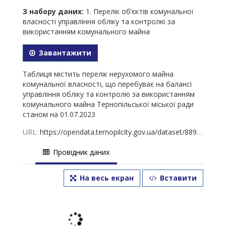
З набору даних:
1. Перелік об’єктів комунальної
власності управління обліку та контролю за
використанням комунального майна
Завантажити
Таблиця містить перелік нерухомого майна
комунальної власності, що перебуває на балансі
управління обліку та контролю за використанням
комунального майна Тернопільської міської ради
станом на 01.07.2023
URL:
https://opendata.ternopilcity.gov.ua/dataset/889433d4-d5d0-4f3d-b6d9-7c19653827f4/resource/c6809719-7fb8-429a-9afd-728343f64f17/download/1-01_07_2023.xlsx
Провідник даних
На весь екран
Вставити