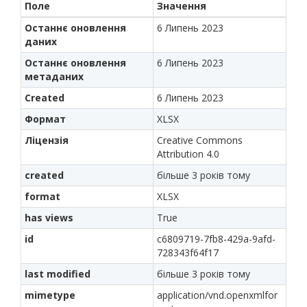
Поле
Значення
Останнє оновлення
6 Липень 2023
даних
Останнє оновлення
6 Липень 2023
метаданих
Created
6 Липень 2023
Формат
XLSX
Ліцензія
Creative Commons
Attribution 4.0
created
більше 3 років тому
format
XLSX
has views
True
id
c6809719-7fb8-429a-9afd-
728343f64f17
last modified
більше 3 років тому
mimetype
application/vnd.openxmlfor