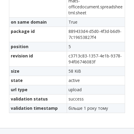
mats-
officedocument.spreadshee
tml.sheet
on same domain
True
package id
889433d4-d5d0-4f3d-b6d9-
7c19653827f4
position
5
revision id
c3713c83-1357-4e1b-9378-
94f06746083f
size
58 KiB
state
active
url type
upload
validation status
success
validation timestamp
більше 1 року тому