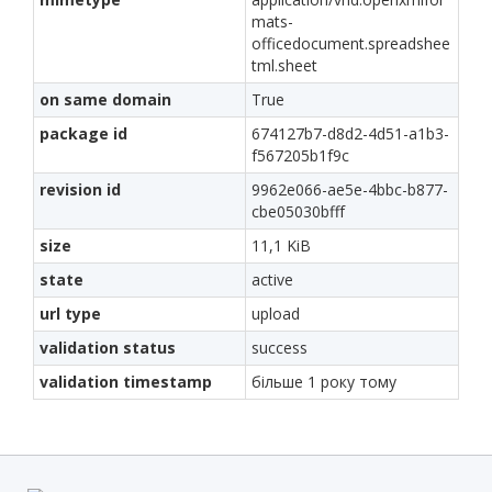
mats-
officedocument.spreadshee
tml.sheet
on same domain
True
package id
674127b7-d8d2-4d51-a1b3-
f567205b1f9c
revision id
9962e066-ae5e-4bbc-b877-
cbe05030bfff
size
11,1 KiB
state
active
url type
upload
validation status
success
validation timestamp
більше 1 року тому