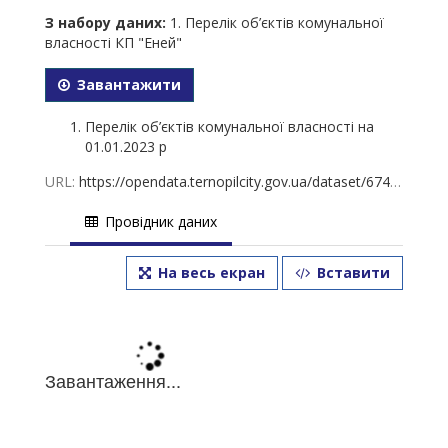
З набору даних:
1. Перелік об’єктів комунальної
власності КП "Еней"
Завантажити
Перелік об’єктів комунальної власності на
01.01.2023 р
URL:
https://opendata.ternopilcity.gov.ua/dataset/674127b7-d8d2-4d51-a1b3-f567205b1f9c/resource/089bc533-4aea-45d1-99f5-5af1b308138d/download/1.-01.01.2023-..xlsx
Провідник даних
На весь екран
Вставити