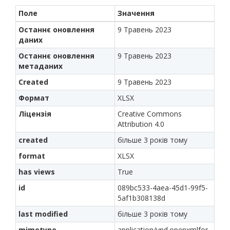
Поле
Значення
Останнє оновлення
9 Травень 2023
даних
Останнє оновлення
9 Травень 2023
метаданих
Created
9 Травень 2023
Формат
XLSX
Ліцензія
Creative Commons
Attribution 4.0
created
більше 3 років тому
format
XLSX
has views
True
id
089bc533-4aea-45d1-99f5-
5af1b308138d
last modified
більше 3 років тому
mimetype
application/vnd.openxmlfor