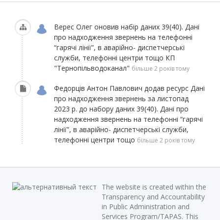
Верес Олег
оновив набір даних
39(40). Дані
про надходження звернень на телефонні
“гарячі лінії”, в аварійно- диспетчерські
служби, телефонні центри тощо КП
"Тернопільводоканал"
більше 2 років тому
Федорців Антон Павлович
додав ресурс
Дані
про надходження звернень за листопад
2023 р.
до набору даних
39(40). Дані про
надходження звернень на телефонні “гарячі
лінії”, в аварійно- диспетчерські служби,
телефонні центри тощо
більше 2 років тому
The website is created within the
Transparency and Accountability
in Public Administration and
Services Program/TAPAS. This