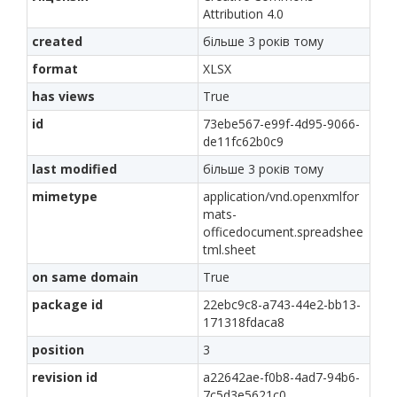
Attribution 4.0
created
більше 3 років тому
format
XLSX
has views
True
id
73ebe567-e99f-4d95-9066-
de11fc62b0c9
last modified
більше 3 років тому
mimetype
application/vnd.openxmlfor
mats-
officedocument.spreadshee
tml.sheet
on same domain
True
package id
22ebc9c8-a743-44e2-bb13-
171318fdaca8
position
3
revision id
a22642ae-f0b8-4ad7-94b6-
7c5d3e5621c0