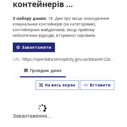
контейнерів ...
З набору даних:
18. Дані про місце знаходження
комунальних контейнерів (за категоріями),
контейнерних майданчиків, місць прийому
небезпечних відходів, вторинної сировини
Завантажити
URL:
https://opendata.ternopilcity.gov.ua/dataset/22ebc9c8-a743-44e2-bb13-171318fdaca8/resource/73ebe567-e99f-4d95-9066-de11fc62b0c9/download/18.-01.02.2023.xlsx
Провідник даних
На весь екран
Вставити