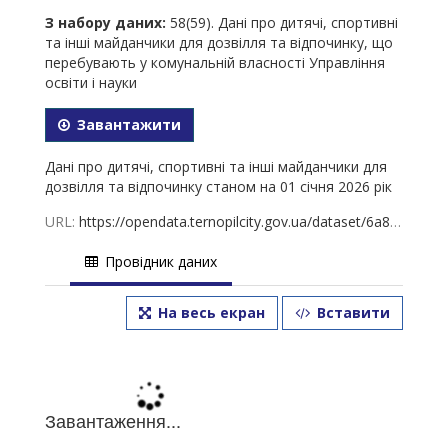
З набору даних:
58(59). Дані про дитячі, спортивні
та інші майданчики для дозвілля та відпочинку, що
перебувають у комунальній власності Управління
освіти і науки
Завантажити
Дані про дитячі, спортивні та інші майданчики для
дозвілля та відпочинку станом на 01 січня 2026 рік
URL:
https://opendata.ternopilcity.gov.ua/dataset/6a8e58d4-2e61-43a1-951f-06ecf9d6d6df/resource/aabbee70-8958-4e1f-87df-8f36091790bc/download/59.-01-2026-.xls
Провідник даних
На весь екран
Вставити