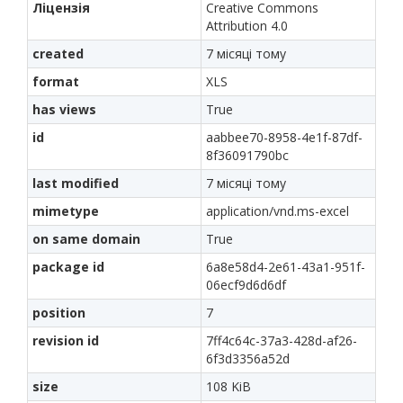
Ліцензія
Creative Commons
Attribution 4.0
created
7 місяці тому
format
XLS
has views
True
id
aabbee70-8958-4e1f-87df-
8f36091790bc
last modified
7 місяці тому
mimetype
application/vnd.ms-excel
on same domain
True
package id
6a8e58d4-2e61-43a1-951f-
06ecf9d6d6df
position
7
revision id
7ff4c64c-37a3-428d-af26-
6f3d3356a52d
size
108 KiB