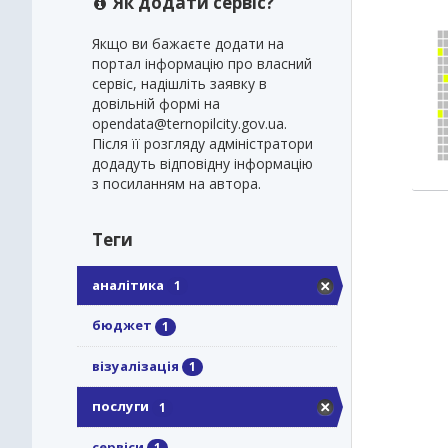
Як додати сервіс?
Якщо ви бажаєте додати на
портал інформацію про власний
сервіс, надішліть заявку в
довільній формі на
opendata@ternopilcity.gov.ua.
Після її розгляду адміністратори
додадуть відповідну інформацію
з посиланням на автора.
Теги
аналітика
1
бюджет
1
візуалізація
1
послуги
1
сервіси
1