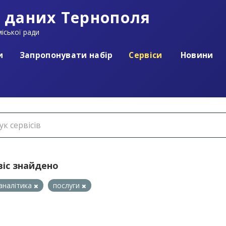
 даних Тернополя
іської ради
и
Запропонувати набір
Сервіси
Новини
віс знайдено
аналітика
послуги