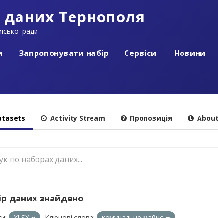
 даних Тернополя
іської ради
и
Запропонувати набір
Сервіси
Новини
tasets
Activity Stream
Пропозиція
Abou
ір даних знайдено
и:
XLSX
Ключові слова:
комунальне майно