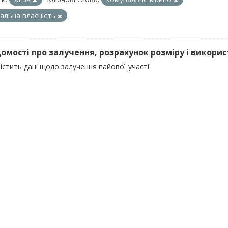
альна власність
ідомості про залучення, розрахунок розміру і викорис
істить дані щодо залучення пайової участі