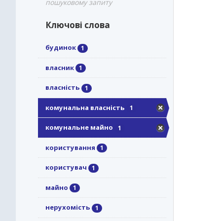
пошуковому запиту
Ключові слова
будинок
1
власник
1
власність
1
комунальна власність
1
комунальне майно
1
користування
1
користувач
1
майно
1
нерухомість
1