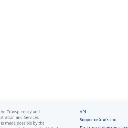
 the Transparency and
API
istration and Services
Зворотний зв'язок
is made possible by the
Політика відкритих дани