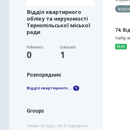
власн
Відділ квартирного
обліку та нерухомості
Тернопільської міської
74. В
ради
Набір м
Followers
Datasets
XLSX
0
1
Розпорядник
Відділ квартирного ...
1
Groups
Немає Groups, які б підходили