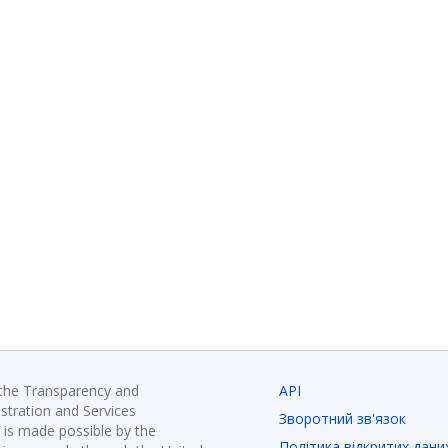
 the Transparency and
API
istration and Services
Зворотний зв'язок
is made possible by the
Політика відкритих дани