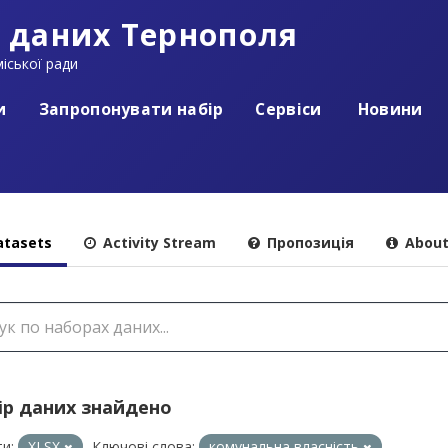
 даних Тернополя
іської ради
и
Запропонувати набір
Сервіси
Новини
tasets
Activity Stream
Пропозиція
Abou
ір даних знайдено
и:
XLSX
Ключові слова:
комунальна власність