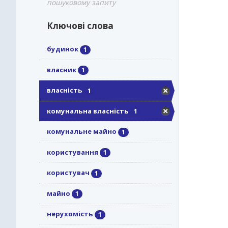
пошуковому запиту
Ключові слова
будинок
1
власник
1
власність
1
комунальна власність
1
комунальне майно
1
користування
1
користувач
1
майно
1
нерухомість
1