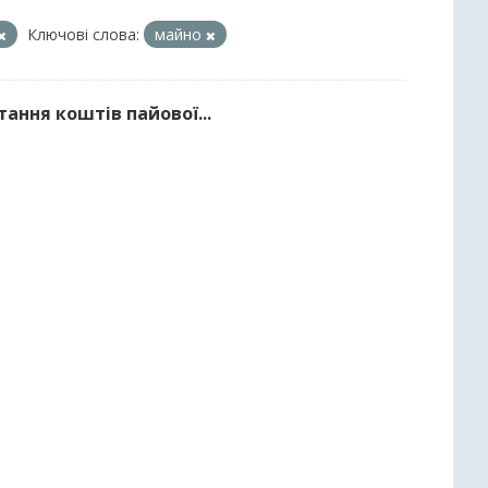
Ключові слова:
майно
тання коштів пайової...