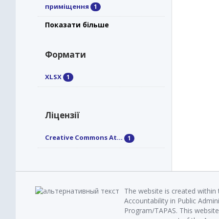
приміщення
1
Показати більше
Формати
XLSX
1
Ліцензії
Creative Commons At...
1
The website is created within
Accountability in Public Admin
Program/TAPAS. This website 