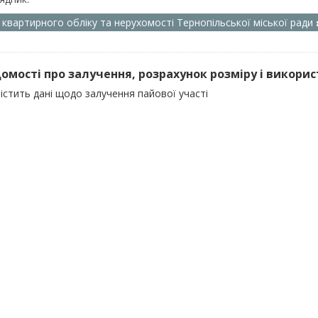
л квартирного обліку та нерухомості Тернопільської міської ради
ідомості про залучення, розрахунок розміру і викорис
істить дані щодо залучення пайової участі