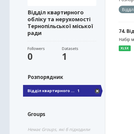
Відді
Відділ квартирного
обліку та нерухомості
Тернопільської міської
74. В
ради
Набір м
Followers
Datasets
XLSX
0
1
Розпорядник
Відділ квартирного ...
1
Groups
Немає Groups, які б підходили