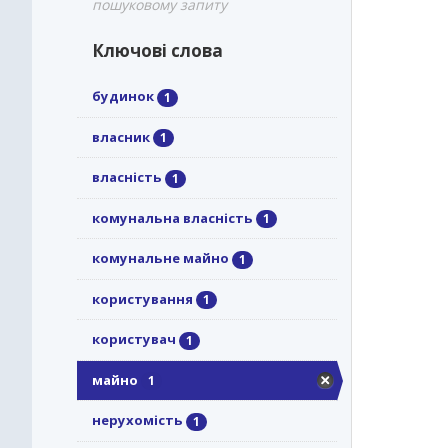
пошуковому запиту
Ключові слова
будинок
1
власник
1
власність
1
комунальна власність
1
комунальне майно
1
користування
1
користувач
1
майно
1
нерухомість
1