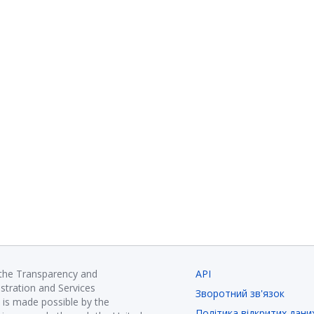
 the Transparency and
API
istration and Services
Зворотний зв'язок
is made possible by the
Політика відкритих дани