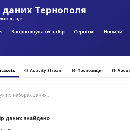
 даних Тернополя
іської ради
и
Запропонувати набір
Сервіси
Новини
tasets
Activity Stream
Пропозиція
Abou
ір даних знайдено
ядник: