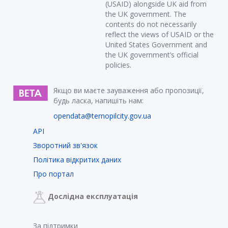
(USAID) alongside UK aid from
the UK government. The
contents do not necessarily
reflect the views of USAID or the
United States Government and
the UK government’s official
policies.
Якщо ви маєте зауваження або пропозиції,
будь ласка, напишіть нам:
opendata@ternopilcity.gov.ua
API
Зворотний зв'язок
Політика відкритих даних
Про портал
Дослідна експлуатація
За підтримки