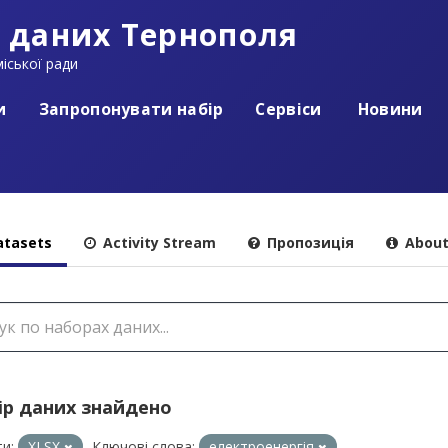
 даних Тернополя
іської ради
и
Запропонувати набір
Сервіси
Новини
tasets
Activity Stream
Пропозиція
Abou
ір даних знайдено
и:
XLSX
Ключові слова:
електроенергія