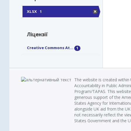
XLSX
1
Ліцензії
Creative Commons At...
1
The website is created within
Accountability in Public Admin
Program/TAPAS. This website 
generous support of the Amer
States Agency for Internatio
alongside UK aid from the U
not necessarily reflect the vi
States Government and the UK 