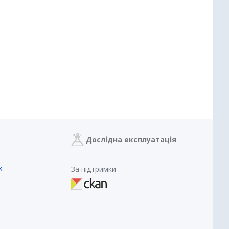
Дослідна експлуатація
х
За підтримки