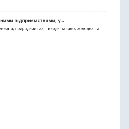
ними підприємствами, у...
нергія, природний газ, тверде паливо, холодна та