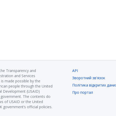
 the Transparency and
API
istration and Services
Зворотний зв'язок
is made possible by the
Політика відкритих дани
ican people through the United
nal Development (USAID)
Про портал
K government. The contents do
ews of USAID or the United
government’s official policies.