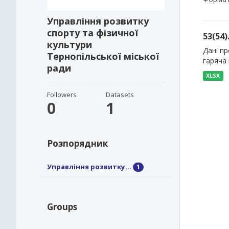
Управління розвитку
спорту та фізичної
53(54
культури
Дані пр
Тернопільської міської
гаряча 
ради
XLSX
Followers
Datasets
0
1
Розпорядник
Управління розвитку...
1
Groups