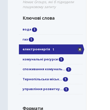
Немає Groups, які б підходили
пошуковому запиту
Ключові слова
вода
1
газ
1
електроенергія
1
комунальні ресурси
1
споживання комуналь...
1
Тернопільська міськ...
1
управління розвитку...
1
Формати