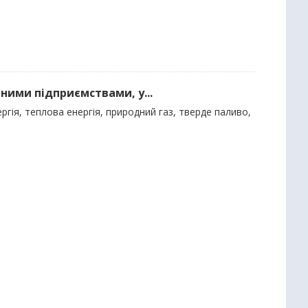
ними підприємствами, у...
гія, теплова енергія, природний газ, тверде паливо,