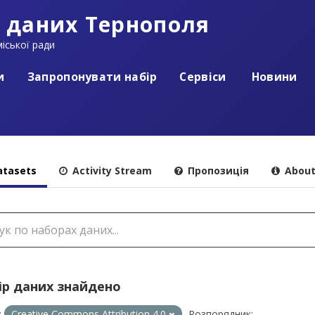
 даних Тернополя
іської ради
и
Запропонувати набір
Сервіси
Новини
tasets
Activity Stream
Пропозиція
Abou
ір даних знайдено
:
Creative Commons Attribution 4.0
Розпорядник: