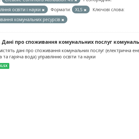
ління освіти і науки
Формати:
XLS
Ключові слова:
вання комунальних ресурсів
). Дані про споживання комунальних послуг комуналь
істять дані про споживання комунальних послуг (електрична енер
 та гаряча вода) управлінню освіти та науки
XLSX