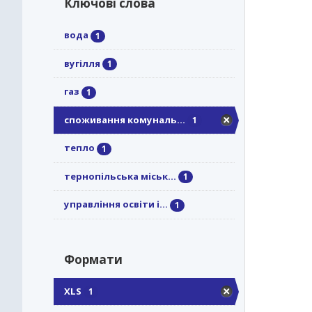
Ключові слова
вода
1
вугілля
1
газ
1
споживання комуналь...
1
тепло
1
тернопільська міськ...
1
управління освіти і...
1
Формати
XLS
1