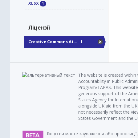
XLSX
1
Ліцензії
Creative Commons At...
1
The website is created within
Accountability in Public Admin
Program/TAPAS. This website 
generous support of the Amer
States Agency for Internatio
alongside UK aid from the U
not necessarily reflect the vi
States Government and the UK 
Якщо ви маєте зауваження або пропозиції,