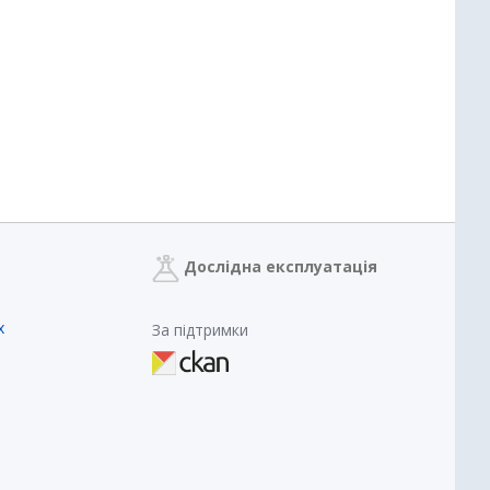
Дослідна експлуатація
х
За підтримки