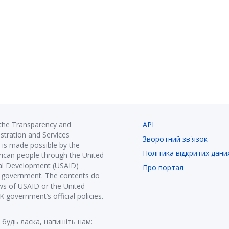
 the Transparency and
API
istration and Services
Зворотний зв'язок
is made possible by the
Політика відкритих дани
ican people through the United
nal Development (USAID)
Про портал
K government. The contents do
ews of USAID or the United
government’s official policies.
 будь ласка, напишіть нам: