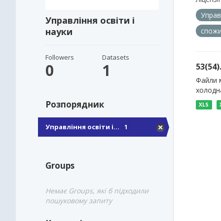
Управ
Управління освіти і
науки
спожи
Followers
Datasets
0
1
53(54
Файли м
холодна
Розпорядник
XLS
Управління освіти і...
1
Groups
Немає Groups, які б підходили
пошуковому запиту