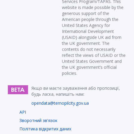
Services Program/TAPAS. This
website is made possible by the
generous support of the
American people through the
United States Agency for
International Development
(USAID) alongside UK aid from
the UK government. The
contents do not necessarily
reflect the views of USAID or the
United States Government and
the UK government’s official
policies.
Якщо ви маєте зауваження або пропозиції,
будь ласка, напишіть нам:
opendata@ternopilcity.gov.ua
API
Зворотний зв'язок
Політика відкритих даних