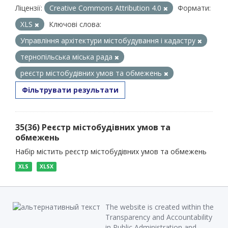
Ліцензії:
Creative Commons Attribution 4.0
Формати:
XLS
Ключові слова:
Управління архітектури містобудування і кадастру
тернопільська міська рада
реєстр містобудівних умов та обмежень
Фільтрувати результати
35(36) Реєстр містобудівних умов та
обмежень
Набір містить реєстр містобудівних умов та обмежень
XLS
XLSX
The website is created within the
Transparency and Accountability
in Public Administration and