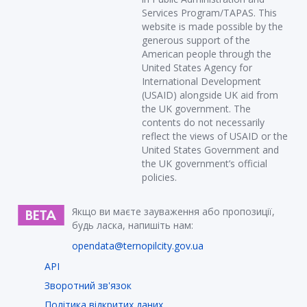
Services Program/TAPAS. This
website is made possible by the
generous support of the
American people through the
United States Agency for
International Development
(USAID) alongside UK aid from
the UK government. The
contents do not necessarily
reflect the views of USAID or the
United States Government and
the UK government’s official
policies.
Якщо ви маєте зауваження або пропозиції,
будь ласка, напишіть нам:
opendata@ternopilcity.gov.ua
API
Зворотний зв'язок
Політика відкритих даних