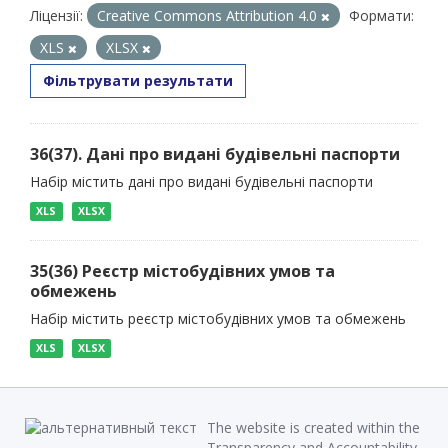
Ліцензії:
Creative Commons Attribution 4.0
Формати:
XLS
XLSX
Фільтрувати результати
36(37). Дані про видані будівельні паспорти
Набір містить дані про видані будівельні паспорти
XLS
XLSX
35(36) Реєстр містобудівних умов та
обмежень
Набір містить реєстр містобудівних умов та обмежень
XLS
XLSX
The website is created within the
Transparency and Accountability