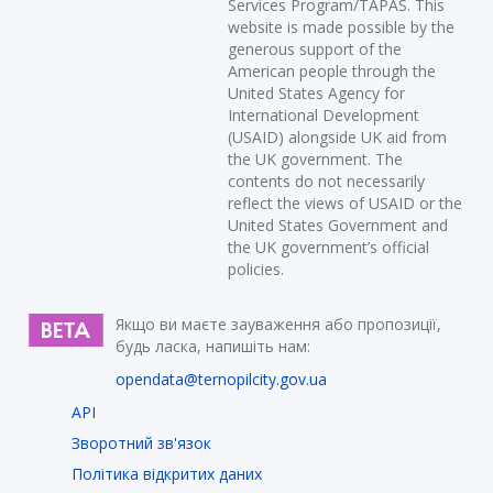
Services Program/TAPAS. This
website is made possible by the
generous support of the
American people through the
United States Agency for
International Development
(USAID) alongside UK aid from
the UK government. The
contents do not necessarily
reflect the views of USAID or the
United States Government and
the UK government’s official
policies.
Якщо ви маєте зауваження або пропозиції,
будь ласка, напишіть нам:
opendata@ternopilcity.gov.ua
API
Зворотний зв'язок
Політика відкритих даних