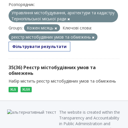
Розпорядник:
Управління містобудування, архітектури та кадастру
Тернопільської міської ради
Groups:
Кожен місяць
Ключові слова:
реєстр містобудівних умов та обмежень
Фільтрувати результати
35(36) Реєстр містобудівних умов та
обмежень
Набір містить реєстр містобудівних умов та обмежень
XLS
XLSX
The website is created within the
Transparency and Accountability
in Public Administration and