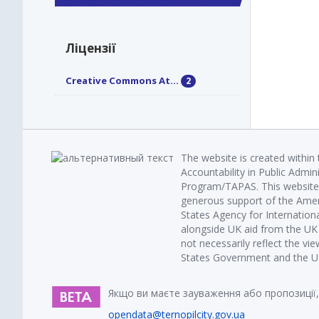
Ліцензії
Creative Commons At...
2
The website is created within
Accountability in Public Admin
Program/TAPAS. This website 
generous support of the Amer
States Agency for Internatio
alongside UK aid from the U
not necessarily reflect the vi
States Government and the UK 
Якщо ви маєте зауваження або пропозиції,
opendata@ternopilcity.gov.ua