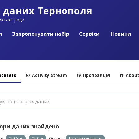
 даних Тернополя
іської ради
и
Запропонувати набір
Сервіси
Новини
tasets
Activity Stream
Пропозиція
Abou
бори даних знайдено
и:
XLSX
XLS
Groups:
Кожен місяць