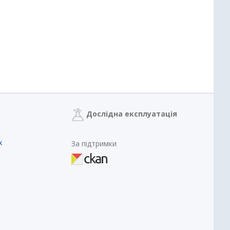
Дослідна експлуатація
х
За підтримки