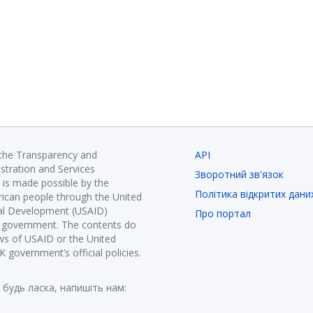
 the Transparency and
API
istration and Services
Зворотний зв'язок
is made possible by the
Політика відкритих дани
ican people through the United
nal Development (USAID)
Про портал
K government. The contents do
ews of USAID or the United
government’s official policies.
 будь ласка, напишіть нам: