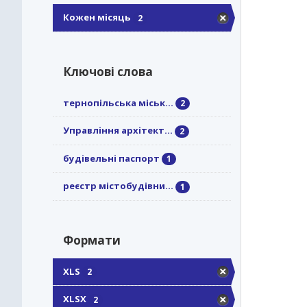
Кожен місяць
2
Ключові слова
тернопільська міськ...
2
Управління архітект...
2
будівельні паспорт
1
реєстр містобудівни...
1
Формати
XLS
2
XLSX
2