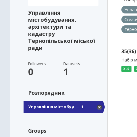
Управ
Управління
містобудування,
Creat
архітектури та
терно
кадастру
Тернопільської міської
ради
35(36
Набір 
Followers
Datasets
0
1
XLS
Розпорядник
Управління містобуд...
1
Groups