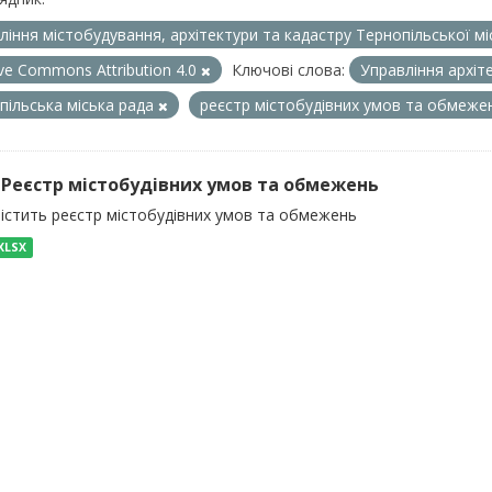
ління містобудування, архітектури та кадастру Тернопільської м
ive Commons Attribution 4.0
Ключові слова:
Управління архіт
пільська міська рада
реєстр містобудівних умов та обмеж
) Реєстр містобудівних умов та обмежень
містить реєстр містобудівних умов та обмежень
XLSX