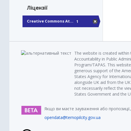
Ліцензії
Creative Commons At...
1
The website is created within
Accountability in Public Admin
Program/TAPAS. This website 
generous support of the Amer
States Agency for Internatio
alongside UK aid from the U
not necessarily reflect the vi
States Government and the UK 
Якщо ви маєте зауваження або пропозиції,
opendata@ternopilcity.gov.ua