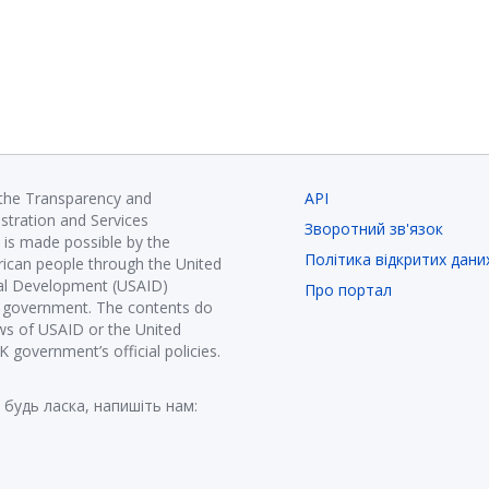
 the Transparency and
API
istration and Services
Зворотний зв'язок
is made possible by the
Політика відкритих дани
ican people through the United
nal Development (USAID)
Про портал
K government. The contents do
ews of USAID or the United
government’s official policies.
 будь ласка, напишіть нам: