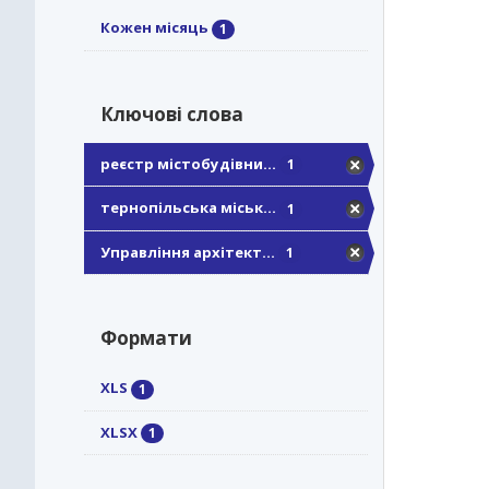
Кожен місяць
1
Ключові слова
реєстр містобудівни...
1
тернопільська міськ...
1
Управління архітект...
1
Формати
XLS
1
XLSX
1