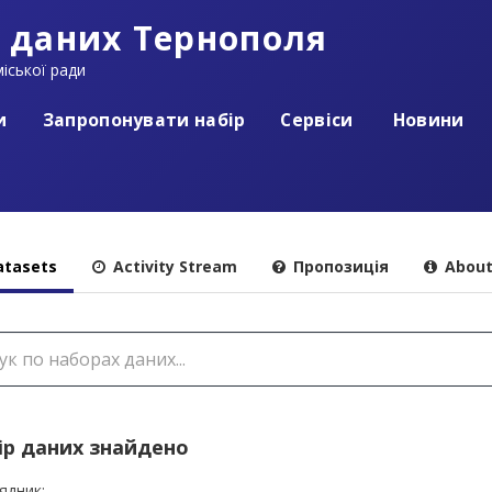
 даних Тернополя
іської ради
и
Запропонувати набір
Сервіси
Новини
tasets
Activity Stream
Пропозиція
Abou
ір даних знайдено
ядник: