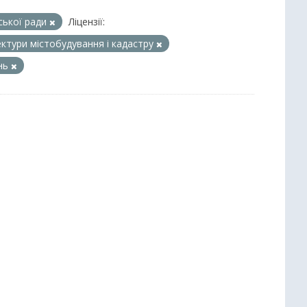
іської ради
Ліцензії:
ектури містобудування і кадастру
ень