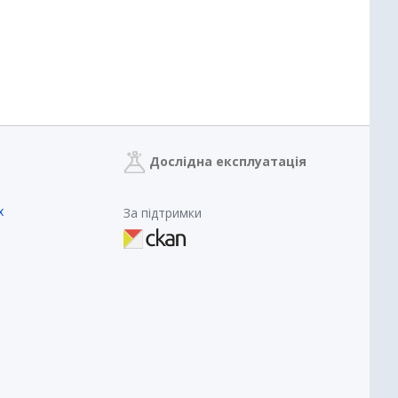
Дослідна експлуатація
х
За підтримки