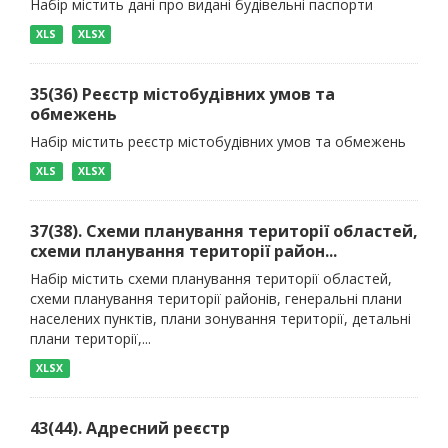
Набір містить дані про видані будівельні паспорти
XLS
XLSX
35(36) Реєстр містобудівних умов та
обмежень
Набір містить реєстр містобудівних умов та обмежень
XLS
XLSX
37(38). Схеми планування території областей,
схеми планування території район...
Набір містить схеми планування території областей,
схеми планування території районів, генеральні плани
населених пунктів, плани зонування території, детальні
плани території,...
XLSX
43(44). Адресний реєстр