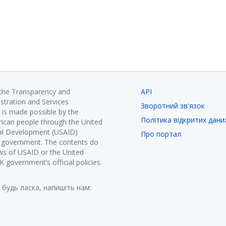
 the Transparency and
API
istration and Services
Зворотний зв'язок
is made possible by the
Політика відкритих дани
ican people through the United
nal Development (USAID)
Про портал
K government. The contents do
ews of USAID or the United
government’s official policies.
 будь ласка, напишіть нам: