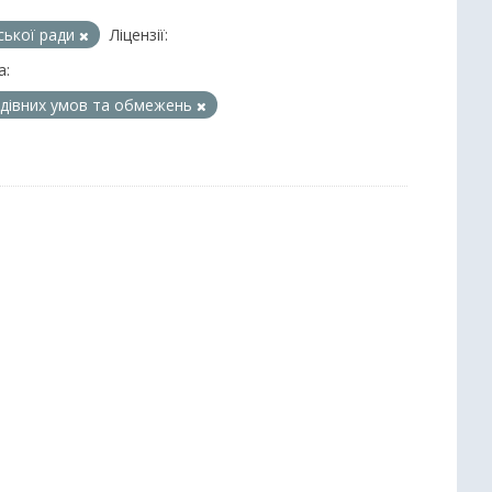
іської ради
Ліцензії:
а:
удівних умов та обмежень