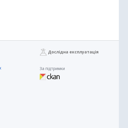
Дослідна експлуатація
х
За підтримки