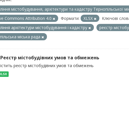
ління містобудування, архітектури та кадастру Тернопільської м
ive Commons Attribution 4.0
Формати:
XLSX
Ключові слов
ління архітектури містобудування і кадастру
реєстр містоб
пільська міська рада
) Реєстр містобудівних умов та обмежень
містить реєстр містобудівних умов та обмежень
XLSX