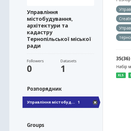
Управ
Управління
містобудування,
Creat
архітектури та
Управ
кадастру
терно
Тернопільської міської
ради
35(36
Followers
Datasets
0
1
Набір 
XLS
Розпорядник
Управління містобуд...
1
Groups