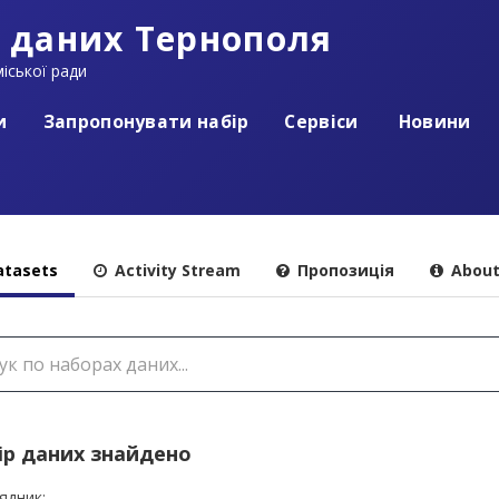
 даних Тернополя
іської ради
и
Запропонувати набір
Сервіси
Новини
tasets
Activity Stream
Пропозиція
Abou
ір даних знайдено
ядник: