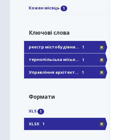
Кожен місяць
1
Ключові слова
реєстр містобудівни...
1
тернопільська міськ...
1
Управління архітект...
1
Формати
XLS
1
XLSX
1