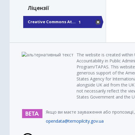
Ліцензії
Creative Commons At...
1
The website is created within
Accountability in Public Admin
Program/TAPAS. This website 
generous support of the Amer
States Agency for Internatio
alongside UK aid from the U
not necessarily reflect the vi
States Government and the UK 
Якщо ви маєте зауваження або пропозиції,
opendata@ternopilcity.gov.ua