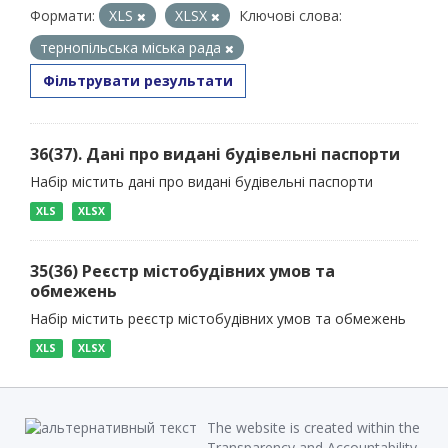
Формати:
XLS
XLSX
Ключові слова:
тернопільська міська рада
Фільтрувати результати
36(37). Дані про видані будівельні паспорти
Набір містить дані про видані будівельні паспорти
XLS
XLSX
35(36) Реєстр містобудівних умов та
обмежень
Набір містить реєстр містобудівних умов та обмежень
XLS
XLSX
The website is created within the
Transparency and Accountability