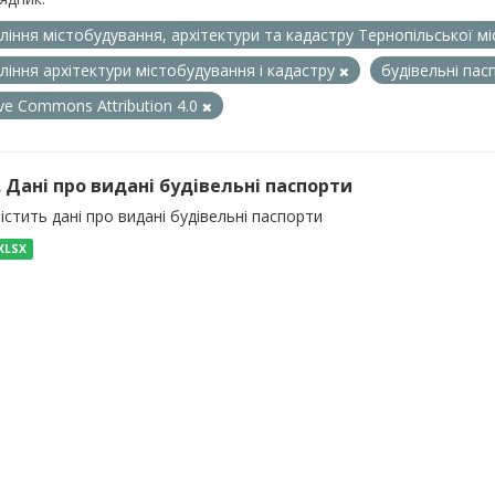
ління містобудування, архітектури та кадастру Тернопільської м
ління архітектури містобудування і кадастру
будівельні па
ive Commons Attribution 4.0
). Дані про видані будівельні паспорти
істить дані про видані будівельні паспорти
XLSX