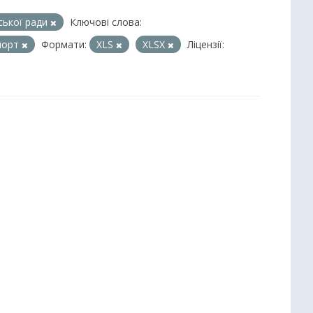
іської ради
Ключові слова:
спорт
Формати:
XLS
XLSX
Ліцензії: