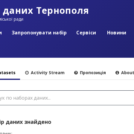
 даних Тернополя
іської ради
и
Запропонувати набір
Сервіси
Новини
tasets
Activity Stream
Пропозиція
Abou
ір даних знайдено
ядник: