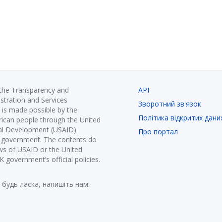
 the Transparency and
API
istration and Services
Зворотний зв'язок
is made possible by the
Політика відкритих дани
ican people through the United
nal Development (USAID)
Про портал
K government. The contents do
ews of USAID or the United
government’s official policies.
 будь ласка, напишіть нам: