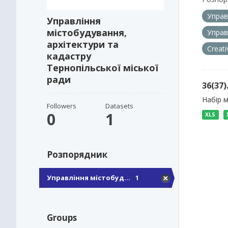
Управ
Управління
містобудування,
Управ
архітектури та
Creat
кадастру
Тернопільської міської
ради
36(37
Набір м
Followers
Datasets
0
1
XLS
Розпорядник
Управління містобуд...
1
Groups