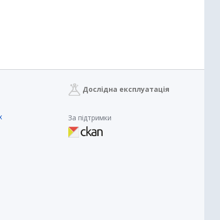
Дослідна експлуатація
х
За підтримки