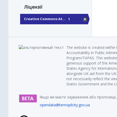
Ліцензії
Creative Commons At...
1
The website is created within
Accountability in Public Admin
Program/TAPAS. This website 
generous support of the Amer
States Agency for Internatio
alongside UK aid from the U
not necessarily reflect the vi
States Government and the UK 
Якщо ви маєте зауваження або пропозиції,
opendata@ternopilcity.gov.ua