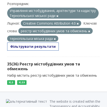
Розпорядник:
Управління містобудування, архітектури та кадастру
Тернопільської міської ради
Ліцензії:
Creative Commons Attribution 4.0
Ключові
слова:
реєстр містобудівних умов та обмежень
тернопільська міська рада
Фільтрувати результати
35(36) Реєстр містобудівних умов та
обмежень
Набір містить реєстр містобудівних умов та обмежень
XLS
XLSX
The website is created within the
Transparency and Accountability