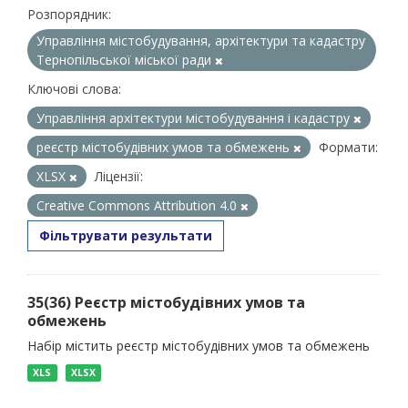
Розпорядник:
Управління містобудування, архітектури та кадастру
Тернопільської міської ради
Ключові слова:
Управління архітектури містобудування і кадастру
реєстр містобудівних умов та обмежень
Формати:
XLSX
Ліцензії:
Creative Commons Attribution 4.0
Фільтрувати результати
35(36) Реєстр містобудівних умов та
обмежень
Набір містить реєстр містобудівних умов та обмежень
XLS
XLSX