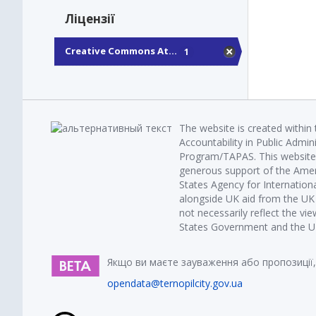
Ліцензії
Creative Commons At...
1
The website is created within
Accountability in Public Admin
Program/TAPAS. This website 
generous support of the Amer
States Agency for Internatio
alongside UK aid from the U
not necessarily reflect the vi
States Government and the UK 
Якщо ви маєте зауваження або пропозиції,
opendata@ternopilcity.gov.ua