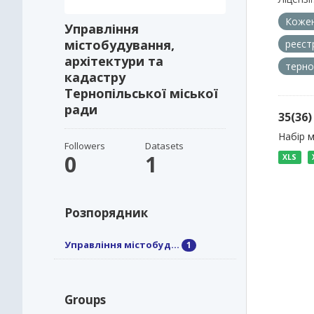
Кожен
Управління
містобудування,
реєст
архітектури та
терно
кадастру
Тернопільської міської
ради
35(36
Набір 
Followers
Datasets
0
1
XLS
Розпорядник
Управління містобуд...
1
Groups