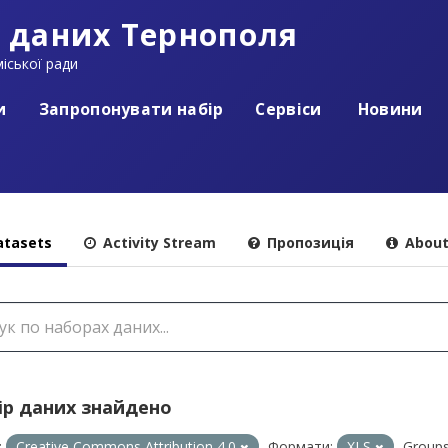
 даних Тернополя
іської ради
и
Запропонувати набір
Сервіси
Новини
tasets
Activity Stream
Пропозиція
Abou
ір даних знайдено
:
Creative Commons Attribution 4.0
Формати:
XLS
Groups