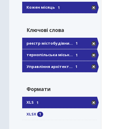
Кожен місяць
1
Ключові слова
реєстр містобудівни...
1
тернопільська міськ...
1
Управління архітект...
1
Формати
XLS
1
XLSX
1