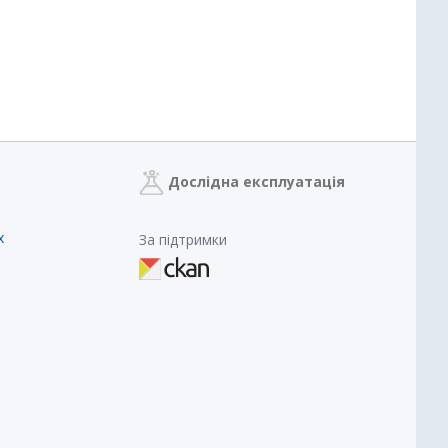
Дослідна експлуатація
х
За підтримки