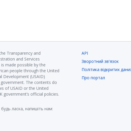
 the Transparency and
API
istration and Services
Зворотний зв'язок
is made possible by the
Політика відкритих дани
ican people through the United
nal Development (USAID)
Про портал
K government. The contents do
ews of USAID or the United
government’s official policies.
 будь ласка, напишіть нам: