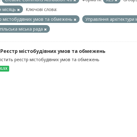
 місяць
Ключові слова:
р містобудівних умов та обмежень
Управління архітектури 
пільська міська рада
) Реєстр містобудівних умов та обмежень
містить реєстр містобудівних умов та обмежень
XLSX