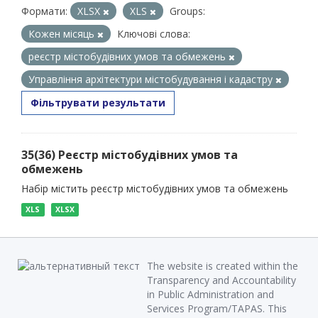
Формати:
XLSX
XLS
Groups:
Кожен місяць
Ключові слова:
реєстр містобудівних умов та обмежень
Управління архітектури містобудування і кадастру
Фільтрувати результати
35(36) Реєстр містобудівних умов та
обмежень
Набір містить реєстр містобудівних умов та обмежень
XLS
XLSX
The website is created within the
Transparency and Accountability
in Public Administration and
Services Program/TAPAS. This