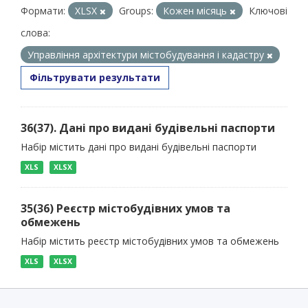
Формати:
XLSX
Groups:
Кожен місяць
Ключові
слова:
Управління архітектури містобудування і кадастру
Фільтрувати результати
36(37). Дані про видані будівельні паспорти
Набір містить дані про видані будівельні паспорти
XLS
XLSX
35(36) Реєстр містобудівних умов та
обмежень
Набір містить реєстр містобудівних умов та обмежень
XLS
XLSX