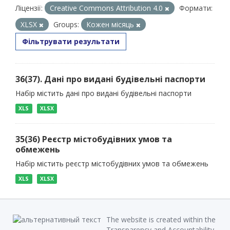
Ліцензії:
Creative Commons Attribution 4.0
Формати:
XLSX
Groups:
Кожен місяць
Фільтрувати результати
36(37). Дані про видані будівельні паспорти
Набір містить дані про видані будівельні паспорти
XLS
XLSX
35(36) Реєстр містобудівних умов та
обмежень
Набір містить реєстр містобудівних умов та обмежень
XLS
XLSX
The website is created within the
Transparency and Accountability