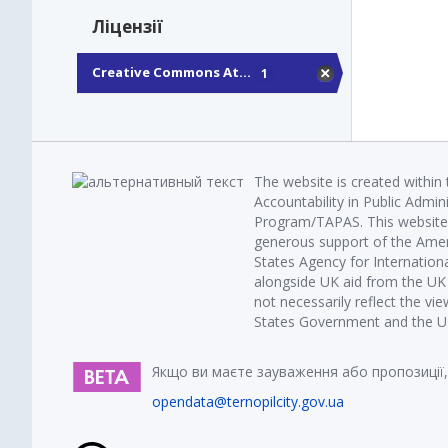
Ліцензії
Creative Commons At...
1
The website is created within
Accountability in Public Admin
Program/TAPAS. This website 
generous support of the Amer
States Agency for Internatio
alongside UK aid from the U
not necessarily reflect the vi
States Government and the UK 
Якщо ви маєте зауваження або пропозиції,
opendata@ternopilcity.gov.ua