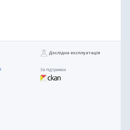
Дослідна експлуатація
х
За підтримки