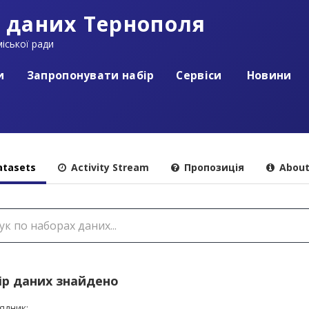
 даних Тернополя
іської ради
и
Запропонувати набір
Сервіси
Новини
tasets
Activity Stream
Пропозиція
Abou
ір даних знайдено
ядник: