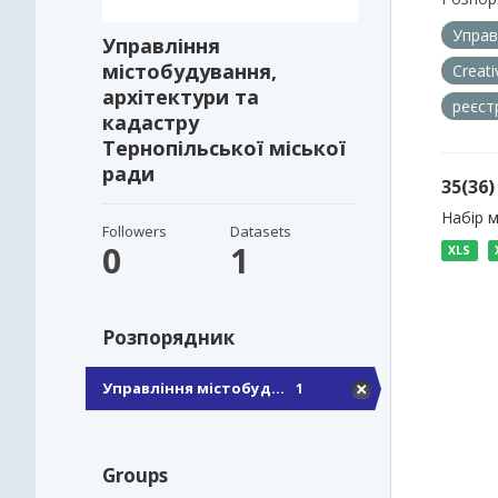
Управ
Управління
містобудування,
Creat
архітектури та
реєст
кадастру
Тернопільської міської
ради
35(36
Набір 
Followers
Datasets
0
1
XLS
Розпорядник
Управління містобуд...
1
Groups