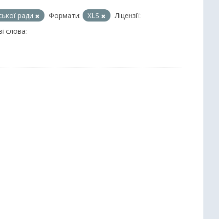
іської ради
Формати:
XLS
Ліцензії:
і слова: