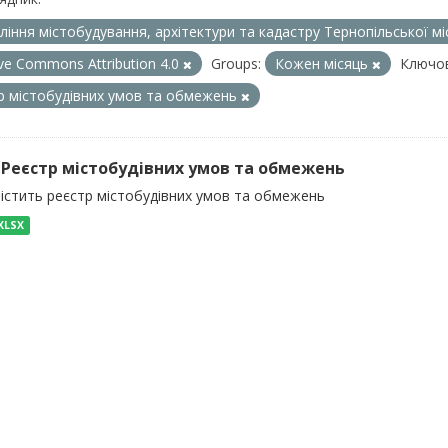
ління містобудування, архітектури та кадастру Тернопільської м
ive Commons Attribution 4.0
Groups:
Кожен місяць
Ключов
р містобудівних умов та обмежень
) Реєстр містобудівних умов та обмежень
містить реєстр містобудівних умов та обмежень
XLSX