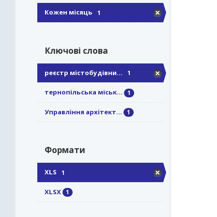
Кожен місяць
1
Ключові слова
реєстр містобудівни...
1
тернопільська міськ...
1
Управління архітект...
1
Формати
XLS
1
XLSX
1