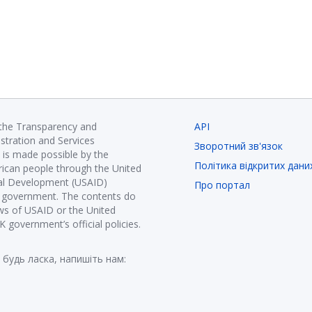
 the Transparency and
API
istration and Services
Зворотний зв'язок
is made possible by the
Політика відкритих дани
ican people through the United
nal Development (USAID)
Про портал
K government. The contents do
ews of USAID or the United
government’s official policies.
 будь ласка, напишіть нам: