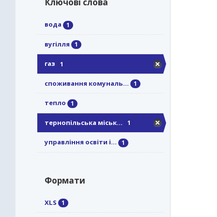
Ключові слова
вода
1
вугілля
1
газ
1
споживання комуналь...
1
тепло
1
тернопільська міськ...
1
управління освіти і...
1
Формати
XLS
1