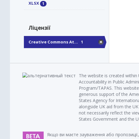
XLSX
1
Ліцензії
Creative Commons At...
1
The website is created within
Accountability in Public Admin
Program/TAPAS. This website 
generous support of the Amer
States Agency for Internatio
alongside UK aid from the U
not necessarily reflect the vi
States Government and the UK 
Якщо ви маєте зауваження або пропозиції,