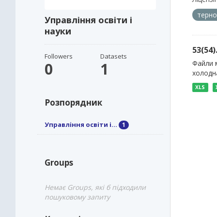
терно
Управління освіти і
науки
53(54
Followers
Datasets
Файли м
0
1
холодна
XLS
Розпорядник
Управління освіти і...
1
Groups
Немає Groups, які б підходили
пошуковому запиту