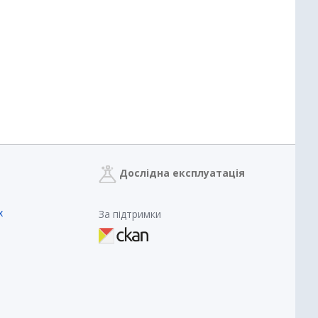
Дослідна експлуатація
х
За підтримки