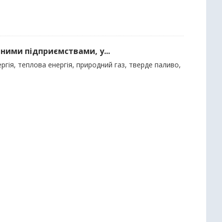
ними підприємствами, у...
гія, теплова енергія, природний газ, тверде паливо,