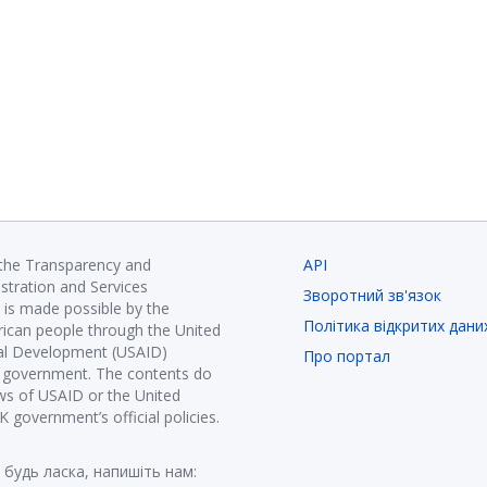
 the Transparency and
API
istration and Services
Зворотний зв'язок
is made possible by the
Політика відкритих дани
ican people through the United
nal Development (USAID)
Про портал
K government. The contents do
ews of USAID or the United
government’s official policies.
 будь ласка, напишіть нам: