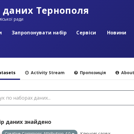
 даних Тернополя
іської ради
и
Запропонувати набір
Сервіси
Новини
tasets
Activity Stream
Пропозиція
Abou
ір даних знайдено
:
Creative Commons Attribution 4.0
Ключові слова: