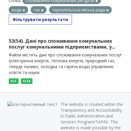
слова:
споживання комунальних ресурсів
вода
газ
тернопільська міська рада
Фільтрувати результати
53(54). Дані про споживання комунальних
послуг комунальними підприємствами, у...
Файли містять дані про споживання комунальних послуг
(електрична енергія, теплова енергія, природний газ,
тверде паливо, холодна та гаряча вода) управлінню
освіти та науки
XLS
XLSX
The website is created within the
Transparency and Accountability
in Public Administration and
Services Program/TAPAS. This
website is made possible by the