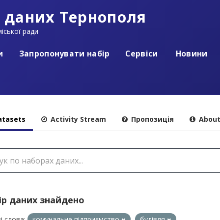
 даних Тернополя
іської ради
и
Запропонувати набір
Сервіси
Новини
tasets
Activity Stream
Пропозиція
Abou
ір даних знайдено
і слова:
комунальне підприємство
будівля