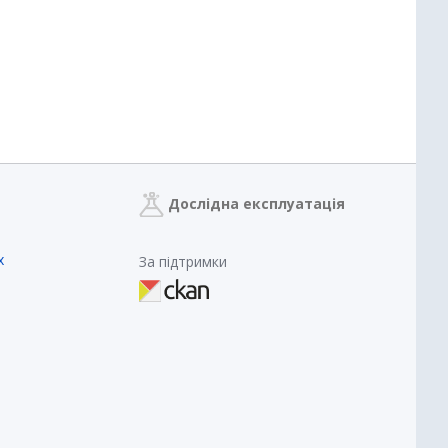
Дослідна експлуатація
х
За підтримки