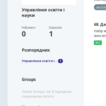
експл
Управління освіти і
науки
68. Д
Followers
Datasets
Набір м
0
1
яких в
XLS
Розпорядник
Управління освіти і...
1
Groups
Немає Groups, які б підходили
пошуковому запиту