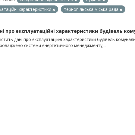
уатаційні характеристики
тернопільська міська рада
ані про експлуатаційні характеристики будівель кому
істить дані про експлуатаційні характеристики будівель комунальн
проваджено системи енергетичного менеджменту,...