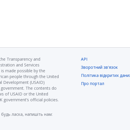
 the Transparency and
API
istration and Services
Зворотний зв'язок
is made possible by the
Політика відкритих дани
ican people through the United
nal Development (USAID)
Про портал
K government. The contents do
ews of USAID or the United
government’s official policies.
 будь ласка, напишіть нам: