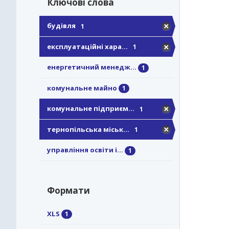
Ключові слова
будівля
1
експлуатаційні хара...
1
енергетичний менедж...
1
комунальне майно
1
комунальне підприєм...
1
тернопільська міськ...
1
управління освіти і...
1
Формати
XLS
1