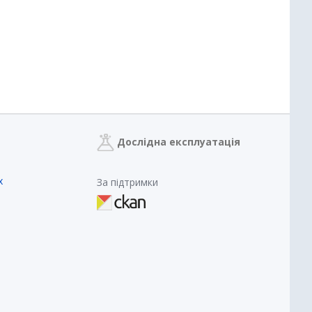
Дослідна експлуатація
х
За підтримки