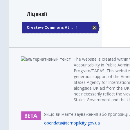
Ліцензії
Creative Commons At...
1
The website is created within
Accountability in Public Admin
Program/TAPAS. This website 
generous support of the Amer
States Agency for Internatio
alongside UK aid from the U
not necessarily reflect the vi
States Government and the UK 
Якщо ви маєте зауваження або пропозиції,
opendata@ternopilcity.gov.ua