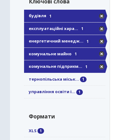
Ключові слова
будівля
1
експлуатаційні хара...
1
енергетичний менедж...
1
комунальне майно
1
комунальне підприєм...
1
тернопільська міськ...
1
управління освіти і...
1
Формати
XLS
1