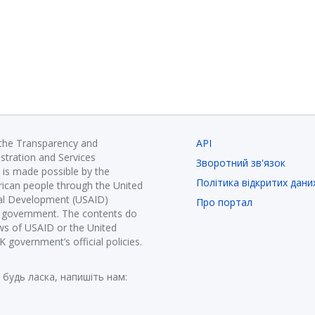
 the Transparency and
API
istration and Services
Зворотний зв'язок
is made possible by the
Політика відкритих дани
ican people through the United
nal Development (USAID)
Про портал
K government. The contents do
ews of USAID or the United
government’s official policies.
 будь ласка, напишіть нам: