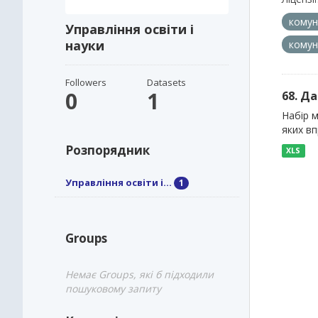
кому
Управління освіти і
науки
комун
Followers
Datasets
0
1
68. Д
Набір м
яких в
Розпорядник
XLS
Управління освіти і...
1
Groups
Немає Groups, які б підходили
пошуковому запиту