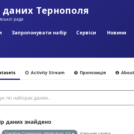
 даних Тернополя
іської ради
и
Запропонувати набір
Сервіси
Новини
tasets
Activity Stream
Пропозиція
Abou
ір даних знайдено
:
Creative Commons Attribution 4.0
Ключові слова: