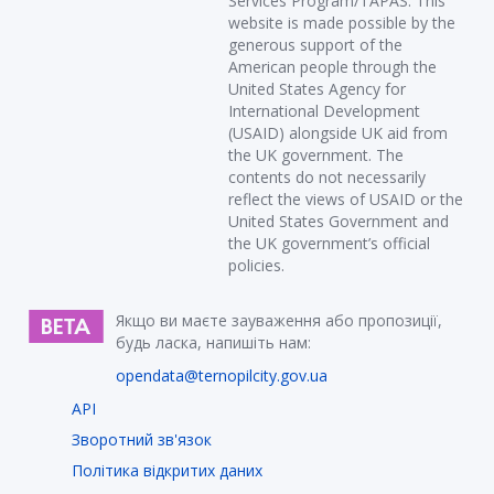
Services Program/TAPAS. This
website is made possible by the
generous support of the
American people through the
United States Agency for
International Development
(USAID) alongside UK aid from
the UK government. The
contents do not necessarily
reflect the views of USAID or the
United States Government and
the UK government’s official
policies.
Якщо ви маєте зауваження або пропозиції,
будь ласка, напишіть нам:
opendata@ternopilcity.gov.ua
API
Зворотний зв'язок
Політика відкритих даних