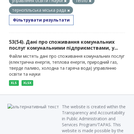
управління освіти і науки
тепло
тернопільська міська рада
Фільтрувати результати
53(54). Дані про споживання комунальних
послуг комунальними підприємствами, у...
Файли містять дані про споживання комунальних послуг
(електрична енергія, теплова енергія, природний газ,
тверде паливо, холодна та гаряча вода) управлінню
освіти та науки
XLS
XLSX
The website is created within the
Transparency and Accountability
in Public Administration and
Services Program/TAPAS. This
website is made possible by the