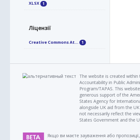
XLSX
1
Ліцензії
Creative Commons At...
1
The website is created within
Accountability in Public Admin
Program/TAPAS. This website 
generous support of the Amer
States Agency for Internatio
alongside UK aid from the U
not necessarily reflect the vi
States Government and the UK 
Якщо ви маєте зауваження або пропозиції,