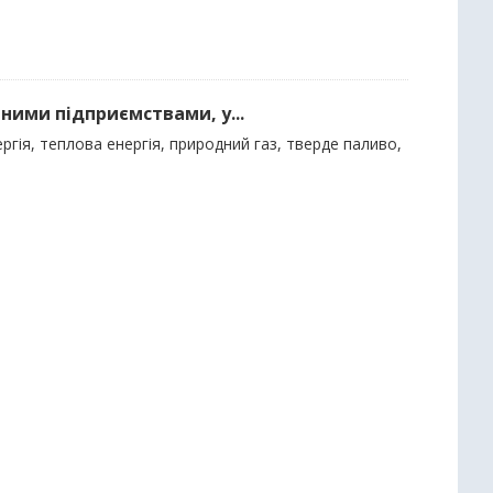
ними підприємствами, у...
гія, теплова енергія, природний газ, тверде паливо,