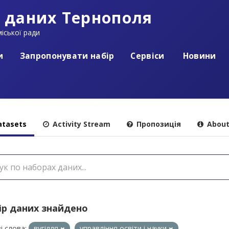
 даних Тернополя
іської ради
и
Запропонувати набір
Сервіси
Новини
tasets
Activity Stream
Пропозиція
Abou
ір даних знайдено
і слова:
вугілля
управління освіти і науки