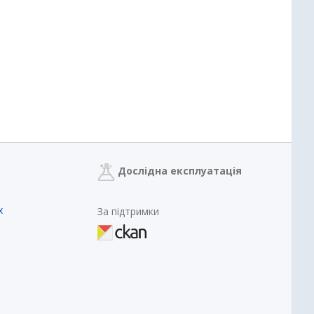
Дослідна експлуатація
х
За підтримки