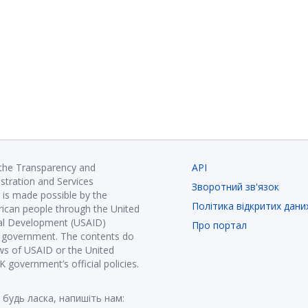
 the Transparency and
API
istration and Services
Зворотний зв'язок
is made possible by the
Політика відкритих дани
ican people through the United
nal Development (USAID)
Про портал
K government. The contents do
ews of USAID or the United
government’s official policies.
 будь ласка, напишіть нам: