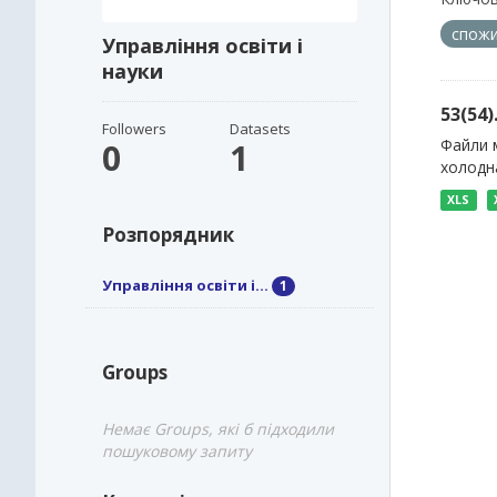
спожи
Управління освіти і
науки
53(54
Followers
Datasets
Файли м
0
1
холодна
XLS
Розпорядник
Управління освіти і...
1
Groups
Немає Groups, які б підходили
пошуковому запиту