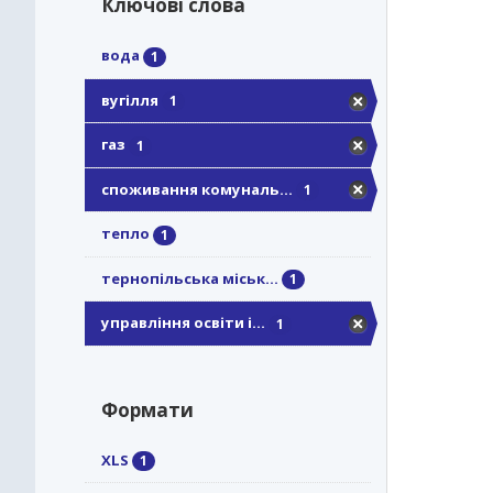
Ключові слова
вода
1
вугілля
1
газ
1
споживання комуналь...
1
тепло
1
тернопільська міськ...
1
управління освіти і...
1
Формати
XLS
1