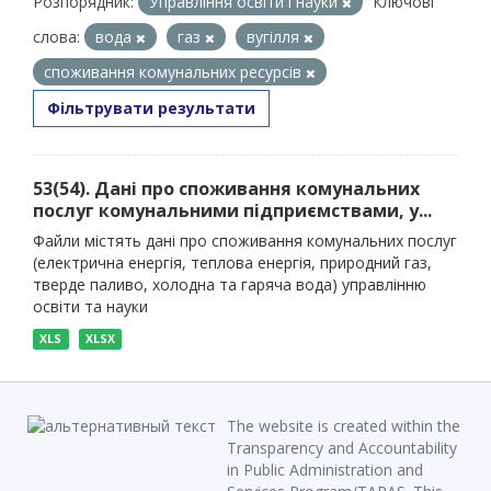
Розпорядник:
Управління освіти і науки
Ключові
слова:
вода
газ
вугілля
споживання комунальних ресурсів
Фільтрувати результати
53(54). Дані про споживання комунальних
послуг комунальними підприємствами, у...
Файли містять дані про споживання комунальних послуг
(електрична енергія, теплова енергія, природний газ,
тверде паливо, холодна та гаряча вода) управлінню
освіти та науки
XLS
XLSX
The website is created within the
Transparency and Accountability
in Public Administration and