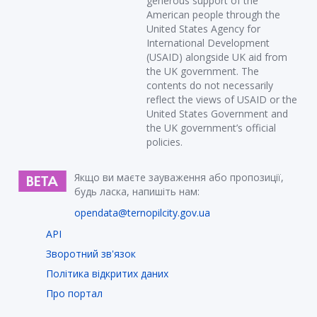
generous support of the
American people through the
United States Agency for
International Development
(USAID) alongside UK aid from
the UK government. The
contents do not necessarily
reflect the views of USAID or the
United States Government and
the UK government’s official
policies.
Якщо ви маєте зауваження або пропозиції,
будь ласка, напишіть нам:
opendata@ternopilcity.gov.ua
API
Зворотний зв'язок
Політика відкритих даних
Про портал